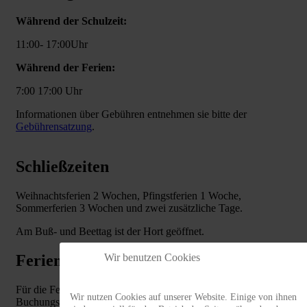
Während der Schulzeit:
11:00- 17:00Uhr
Während der Ferien:
7:00 17:00 Uhr
Informationen über Gebühren entnehmen sie bitte der
Gebührensatzung
.
Schließzeiten
Weihnachtsferien 2 Wochen, Pfingstferien 1 Woche,
Sommerferien 3 Wochen und zwei zusätzliche Tage.
Am Buß- und Beettag ist der Hort geöffnet.
Ferienbuchungen
Wir benutzen Cookies
Für die Ferienbuchungen werden entsprechend der
Wir nutzen Cookies auf unserer Website. Einige von ihnen
Buchungskategorie zusätzliche Gebühren erhoben. Diese