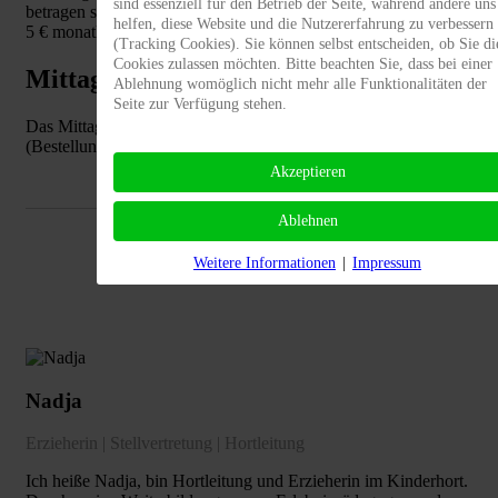
sind essenziell für den Betrieb der Seite, während andere uns
betragen sich je nach Ferienbuchungskategorie zwischen 2 und
helfen, diese Website und die Nutzererfahrung zu verbessern
5 € monatlich.
(Tracking Cookies). Sie können selbst entscheiden, ob Sie di
Cookies zulassen möchten. Bitte beachten Sie, dass bei einer
Mittagessen
Ablehnung womöglich nicht mehr alle Funktionalitäten der
Seite zur Verfügung stehen.
Das Mittagessen beziehen wir vom Catering „Rosmarin“.
(Bestellung erfolgt über MensaMax-App)
Akzeptieren
Ablehnen
Unser Team
Weitere Informationen
|
Impressum
Nadja
Erzieherin | Stellvertretung | Hortleitung
Ich heiße Nadja, bin Hortleitung und Erzieherin im Kinderhort.